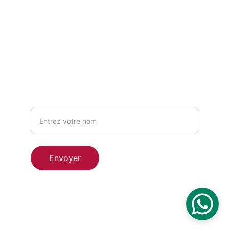
Mentions légales 
Politiques de confidentialités
+33 1 83 75 57 94
INSCRIVEZ-VOUS À LA NEWS LETTER 
Votre nom
Envoyer
© 2025. All rights reserved.