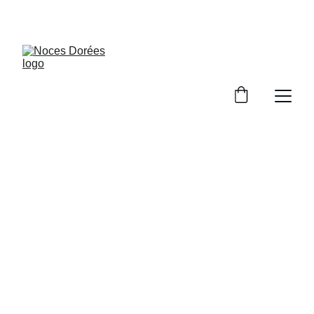
BIENVENUE CHEZ NOCES DOREES !
Robes 
d'exception pour 