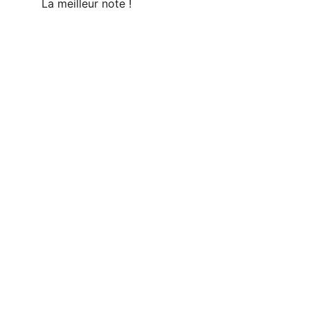
La meilleur note !
Nos services : le 
luxe du sur mesure 