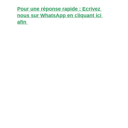
Pour une réponse rapide : Ecrivez 
nous sur WhatsApp 
en cliquant ici 
afin 
SUIVEZ-NOUS
Prenez rendez-vous ou demandez un 
devis facilement
CONTACT
info@nocesdorees.com
32 avenue Jean Bureau, 77100 Meaux
CGV 