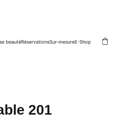
se beauté
Réservations
Sur-mesure
E-Shop
able 201