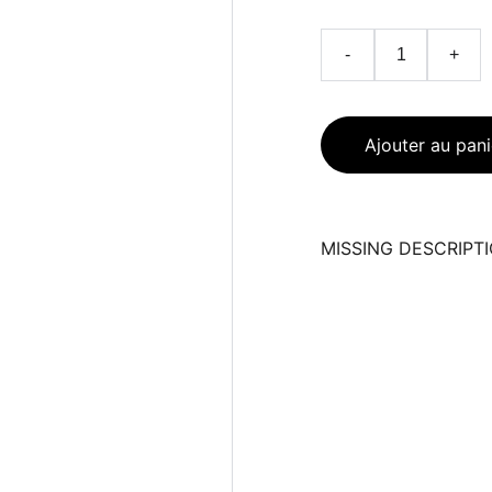
-
+
Ajouter au pani
MISSING DESCRIPT